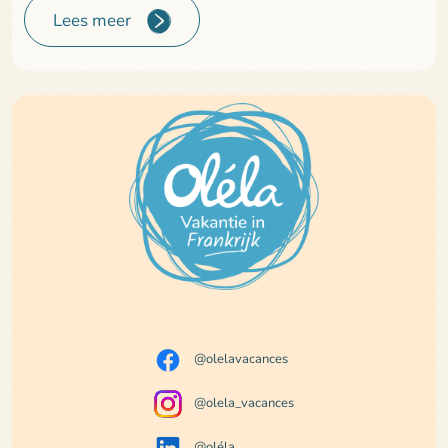
Lees meer
@olelavacances
@olela_vacances
@oléla