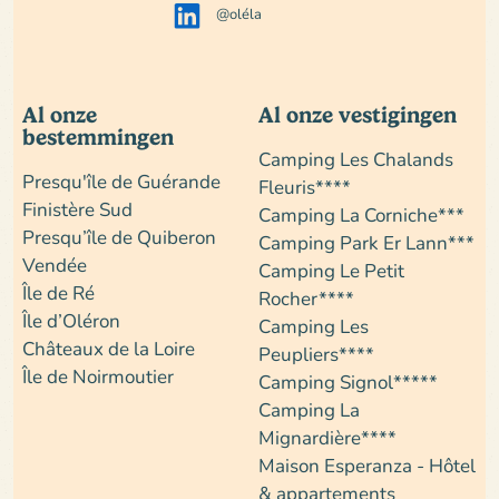
@oléla
Al onze
Al onze vestigingen
bestemmingen
Camping Les Chalands
Presqu'île de Guérande
Fleuris****
Finistère Sud
Camping La Corniche***
Presqu’île de Quiberon
Camping Park Er Lann***
Vendée
Camping Le Petit
Île de Ré
Rocher****
Île d’Oléron
Camping Les
Châteaux de la Loire
Peupliers****
Île de Noirmoutier
Camping Signol*****
Camping La
Mignardière****
Maison Esperanza - Hôtel
& appartements