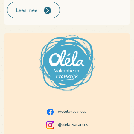
Lees meer
@olelavacances
@olela_vacances