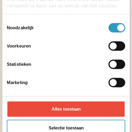
Ideaal voor stellen met jonge kinderen
verzameld op basis van uw gebruik van hun services.
Toestemmingsselectie
Noodzakelijk
Ik ga naar de Vendée 🌊
Voorkeuren
Ile de Ré
Statistieken
Camping Les Peupliers****
Marketing
Op slechts 800 m van het strand
Nabij fietspaden
Alles toestaan
Ik ga naar het Ile de Ré 🌊
Selectie toestaan