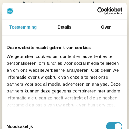
wordt u toegezonden op verzoek van de
klantenservice). Neem voor elke betaling met een
virtueel kaartnummer rechtstreeks contact op met
onze klantenservice op +33 (0)2 51 20 41 94.
Toestemming
Details
Over
Onze financiële partner FLOA biedt
betaaloplossingen voor uw aankopen van goederen
Deze website maakt gebruik van cookies
en/of diensten, in 4 termijnen per bankkaart. Deze
We gebruiken cookies om content en advertenties te
betaaloplossingen zijn voorbehouden aan
personaliseren, om functies voor social media te bieden
natuurlijke personen (meerderjarige natuurlijke
en om ons websiteverkeer te analyseren. Ook delen we
personen) die in Frankrijk wonen en in het bezit zijn
informatie over uw gebruik van onze site met onze
van een Visa of MasterCard bankkaart met een
partners voor social media, adverteren en analyse. Deze
geldigheidsdatum die overeenkomt met de duur
partners kunnen deze gegevens combineren met andere
van de terugbetaling. FLOA, RCS Bordeaux 434
informatie die u aan ze heeft verstrekt of die ze hebben
130 423, waarvan de maatschappelijke zetel
verzameld op basis van uw gebruik van hun services.
gevestigd is Immeuble G7 - 71 Rue Lucien Faure in
Bordeaux (33300), staat onder toezicht van de
Toestemmingsselectie
Noodzakelijk
Autorité de Contrôle Prudentiel et de Résolution