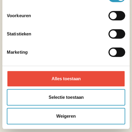
(ACPR) 4 Place de Budapest, CS 92459, 75436
PARIS CEDEX 09 en is ingeschreven bij de ORIAS
Voorkeuren
onder nummer 07 028 160 (
www.orias.fr
). FLOA
behoudt zich het recht voor om uw
Statistieken
financieringsaanvraag te accepteren of te
weigeren; u heeft een wettelijke bedenktijd van 14
Marketing
dagen. Voor meer informatie,
klik hier
. Wij vestigen
uw aandacht op het feit dat als u vraagt om uw
bestelling van goederen en/of diensten te betalen
met deze betaaloplossingen, uw persoonlijke
Alles toestaan
gegevens worden doorgegeven aan FLOA met het
oog op het bestuderen van uw
Selectie toestaan
financieringsaanvraag, het beheer van uw
kredietcontract en, indien van toepassing, incasso.
Weigeren
Voor meer informatie,
klik hier
.
Voor door FLOA gefinancierde vakanties mag geen