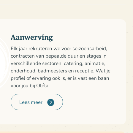
erplicht om toegang te krijgen tot het
de
zwemparken van Oléla
.
een worden achtergelaten.
luitende zwemkleding en kleding die uitsluitend
Aanwerving
Elk jaar rekruteren we voor seizoensarbeid,
contracten van bepaalde duur en stages in
verschillende sectoren: catering, animatie,
horts
onderhoud, badmeesters en receptie. Wat je
,
burkini's
en andere lange kledingstukken
profiel of ervaring ook is, er is vast een baan
voor jou bij Oléla!
eglement voldoet, kan de toegang worden
ij de ingang.
Lees meer