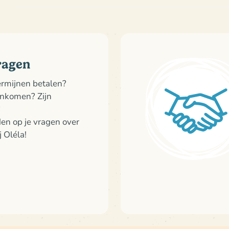
De aanwezigheid van een begeleidende volwassene is v
Ja,
korte en geschikte zwemshorts
zijn toegestaan in 
zwembadgedeelte. Kinderen mogen er daarom niet all
Om hygiënische en veiligheidsredenen zijn alleen aans
bedoeld is om te zwemmen toegestaan:
badpakken uit één stuk of tweedelige badpakken;
ragen
zwembroeken;
termijnen betalen?
korte zwemshorts;
ankomen? Zijn
bikini's en trikinis.
?
den op je vragen over
Daarentegen zijn
boardshorts
,
bermudashorts
,
boxers
j Oléla!
niet toegestaan in de zwemparken.
Personen die geen zwemkleding dragen die aan het r
geweigerd. Het reglement van de zwemparken hangt b