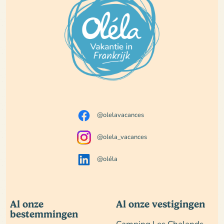
@olelavacances
@olela_vacances
@oléla
Al onze
Al onze vestigingen
bestemmingen
Camping Les Chalands