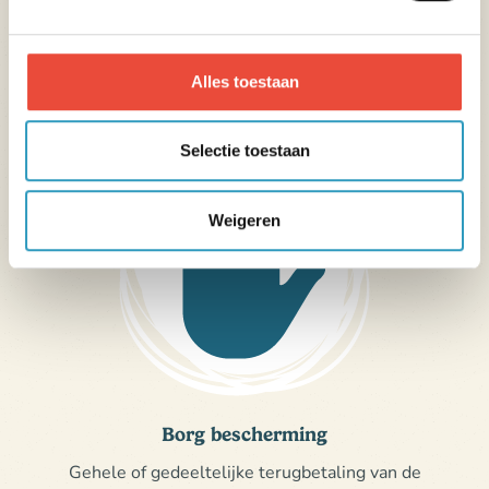
kosten als gevolg van een gezondheidsprobleem
dat verband houdt met een epidemie tijdens je
Alles toestaan
verblijf.
Selectie toestaan
Weigeren
Borg bescherming
Gehele of gedeeltelijke terugbetaling van de