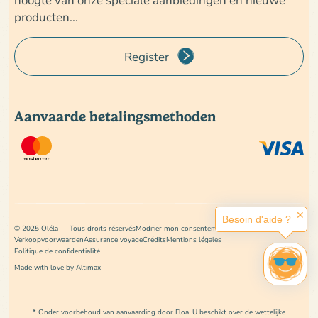
producten...
Register
Aanvaarde betalingsmethoden
✕
Besoin d'aide ?
© 2025 Oléla — Tous droits réservés
Modifier mon consentement
Verkoopvoorwaarden
Assurance voyage
Crédits
Mentions légales
Politique de confidentialité
Made with love by Altimax
* Onder voorbehoud van aanvaarding door Floa. U beschikt over de wettelijke