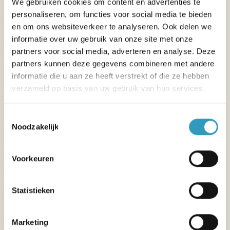
We gebruiken cookies om content en advertenties te
Terugbetaling, op vertoon van een originele
personaliseren, om functies voor social media te bieden
factuur, van de kosten voor het verzenden van het
en om ons websiteverkeer te analyseren. Ook delen we
vergeten item van de verhuurlocatie naar uw
informatie over uw gebruik van onze site met onze
huis.
partners voor social media, adverteren en analyse. Deze
partners kunnen deze gegevens combineren met andere
informatie die u aan ze heeft verstrekt of die ze hebben
verzameld op basis van uw gebruik van hun services.
Toestemmingsselectie
Noodzakelijk
Voorkeuren
Statistieken
Bijstand
Marketing
Bijstand, repatriëring, vergoeding van medische