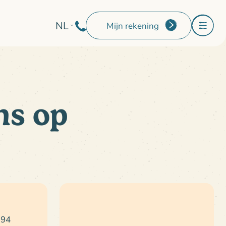
NL
Mijn rekening
ns op
 94