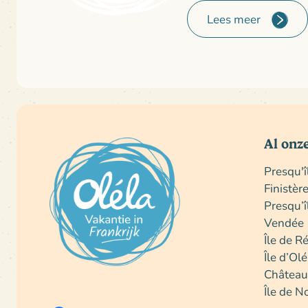
Lees meer
Al onz
Presqu'
Finistèr
Presqu’î
Vendée
Île de R
Île d’Ol
Châteaux
Île de N