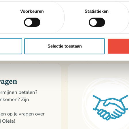
ische verkoop.
Voorkeuren
Statistieken
Selectie toestaan
ragen
termijnen betalen?
ankomen? Zijn
?
den op je vragen over
j Oléla!