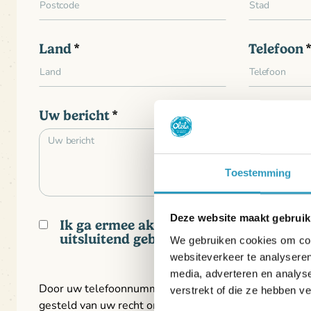
Land
Telefoon
Uw bericht
Toestemming
Deze website maakt gebruik
Ik ga ermee akkoord dat Oléla mijn per
uitsluitend gebruikt om mij te antwoor
We gebruiken cookies om cont
websiteverkeer te analyseren
media, adverteren en analys
Door uw telefoonnummer in te vullen, erkent u dat u 
verstrekt of die ze hebben v
gesteld van uw recht om u in te schrijven op de Bloctel