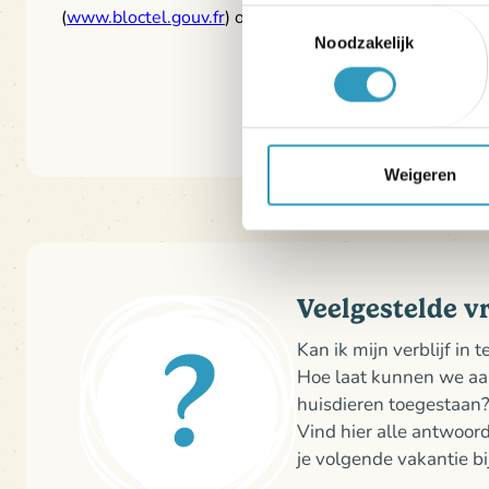
(
www.bloctel.gouv.fr
) om u te verzetten tegen telefon
Toestemmingsselectie
Noodzakelijk
Weigeren
Veelgestelde v
Kan ik mijn verblijf in 
Hoe laat kunnen we a
huisdieren toegestaan
Vind hier alle antwoor
je volgende vakantie bi