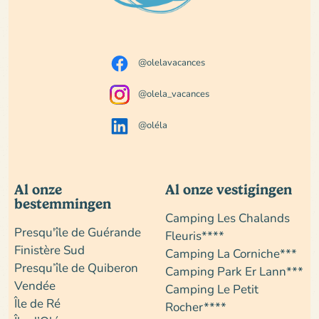
@olelavacances
@olela_vacances
@oléla
Al onze
Al onze vestigingen
bestemmingen
Camping Les Chalands
Presqu'île de Guérande
Fleuris****
Finistère Sud
Camping La Corniche***
Presqu’île de Quiberon
Camping Park Er Lann***
Vendée
Camping Le Petit
Île de Ré
Rocher****