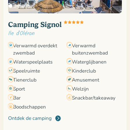
Camping Signol
Ile d'Oléron
Verwarmd overdekt
Verwarmd
zwembad
buitenzwembad
Waterspeelplaats
Waterglijbanen
Speelruimte
Kinderclub
Tienerclub
Amusement
Sport
Welzijn
Bar
Snackbar/takeaway
Boodschappen
Ontdek de camping