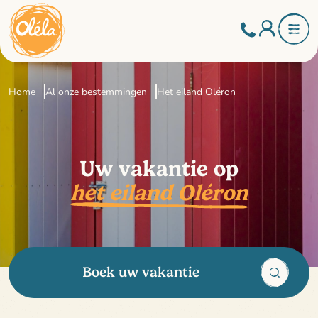
Home
Al onze bestemmingen
Het eiland Oléron
Uw vakantie op
het eiland Oléron
Boek uw vakantie