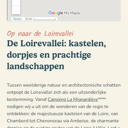
Op naar de Loirevallei
De Loirevallei: kastelen,
dorpjes en prachtige
landschappen
Tussen weelderige natuur en architectonische schatten
ontpopt
de Loirevallei zich als een uitzonderlijke
bestemming
. Vanaf
Camping La Mignardière
****
nodigen wij u uit om de wonderen van de regio te
ontdekken: de
majestueuze kastelen van de Loire
, van
Chambord tot Chenonceau via Amboise, de charmante
dorpjes en de rustige routes van
de Loire à Vélo
. Laat u