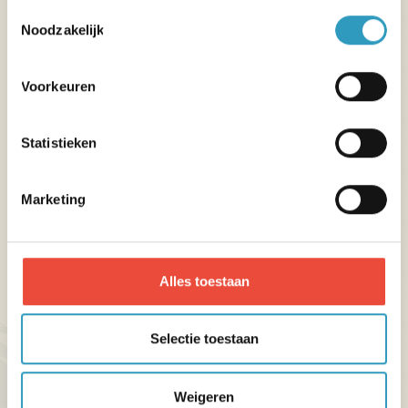
Toestemmingsselectie
Noodzakelijk
Voorkeuren
Statistieken
Marketing
Alles toestaan
Natuurwandeling in het bos van Ballan-
Selectie toestaan
Miré
Weigeren