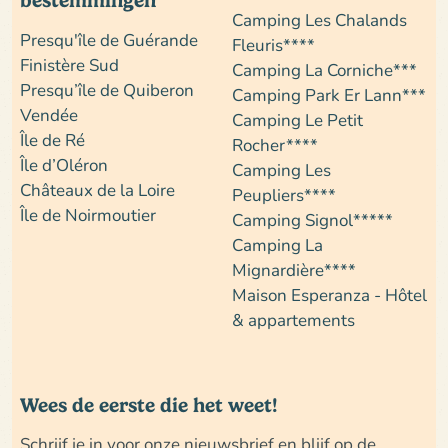
bestemmingen
Camping Les Chalands
Presqu'île de Guérande
Fleuris****
Finistère Sud
Camping La Corniche***
Presqu’île de Quiberon
Camping Park Er Lann***
Vendée
Camping Le Petit
Île de Ré
Rocher****
Île d’Oléron
Camping Les
Châteaux de la Loire
Peupliers****
Île de Noirmoutier
Camping Signol*****
Camping La
Mignardière****
Maison Esperanza - Hôtel
& appartements
Wees de eerste die het weet!
Schrijf je in voor onze nieuwsbrief en blijf op de