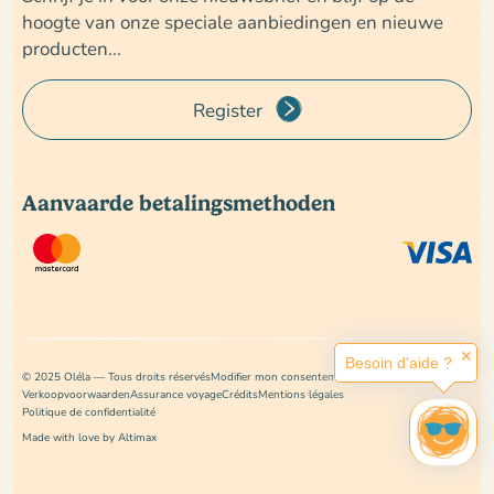
hoogte van onze speciale aanbiedingen en nieuwe
producten...
Register
Aanvaarde betalingsmethoden
✕
Besoin d'aide ?
© 2025 Oléla — Tous droits réservés
Modifier mon consentement
Verkoopvoorwaarden
Assurance voyage
Crédits
Mentions légales
Politique de confidentialité
Made with love by Altimax