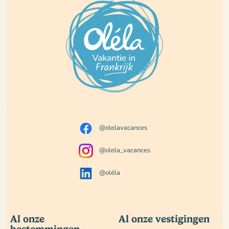
@olelavacances
@olela_vacances
@oléla
Al onze
Al onze vestigingen