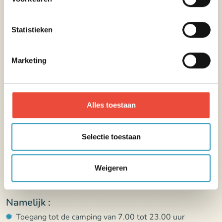
Statistieken
Alles wat je moet weten
Marketing
Adres :
Chemin de la Corniche 29710 Plozévet France
Alles toestaan
Aankomst :
Vertrek :
Verhuur accommodatie:
Verhuur accommodatie:
Selectie toestaan
16.00 uur
10.00 uur
Campingplaatsen: 15.00
Campingplaatsen: 12.00
uur
uur
Weigeren
Namelijk :
Toegang tot de camping van 7.00 tot 23.00 uur