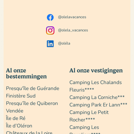
@olelavacances
@olela_vacances
@oléla
Al onze
Al onze vestigingen
bestemmingen
Camping Les Chalands
Presqu'île de Guérande
Fleuris****
Finistère Sud
Camping La Corniche***
Presqu’île de Quiberon
Camping Park Er Lann***
Vendée
Camping Le Petit
Île de Ré
Rocher****
Île d’Oléron
Camping Les
Châteaux de la Loire