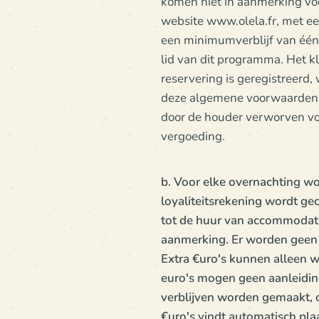
komen niet in aanmerking voo
website www.olela.fr, met een
een minimumverblijf van één
lid van dit programma. Het k
reservering is geregistreerd, 
deze algemene voorwaarden k
door de houder verworven vo
vergoeding.
b. Voor elke overnachting wo
loyaliteitsrekening wordt ge
tot de huur van accommodati
aanmerking. Er worden geen e
Extra €uro's kunnen alleen 
euro's mogen geen aanleidin
verblijven worden gemaakt, 
€uro's vindt automatisch pla