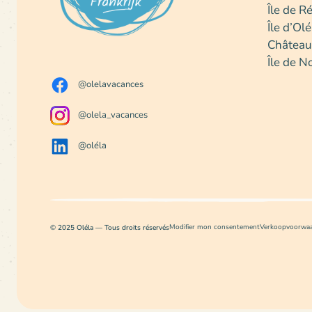
Île de R
Île d’Ol
Châteaux
Île de N
@olelavacances
@olela_vacances
@oléla
© 2025 Oléla — Tous droits réservés
Modifier mon consentement
Verkoopvoorwa