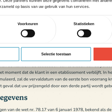
in uw winkelmandje
e. Deze partners kunnen deze gegevens combineren met andere i
erzameld op basis van uw gebruik van hun services.
in uw winkelmandje
d tot het dichtstbijzijnde gehele getal. De resterende nie
Voorkeuren
Statistieken
ening staan. Alle boekingen met de kitty kunnen worden
en met de reserveringsafdeling van Oléla op 02 51 20 41 9
n niet opnieuw ter beschikking worden gesteld in geval va
te gebruiken in het Oléla-etablissement van zijn/haar keuze,
nt van de reserveringsaanvraag, maar de kitty kan niet w
Selectie toestaan
(Ile de Noirmoutier). Het verblijf kan bestaan uit maximaal
van de klant om de cadeaubon aan te bieden aan de persoo
t moment dat de klant in een etablissement verblijft. In h
eerd, zal de vervaldatum van de eerste bon voorrang krijg
t geval dat uw prijzengeld door een derde partij wordt gebr
egevens
gen van de wet nr. 78.17 van 6 januari 1978, bekend als d