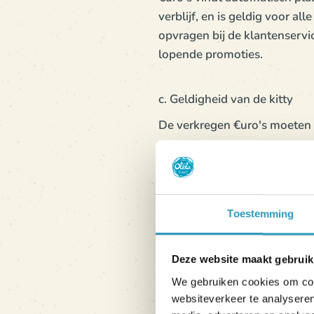
verblijf, en is geldig voor al
opvragen bij de klantenservi
lopende promoties.
c. Geldigheid van de kitty
De verkregen €uro's moeten 
d. Verbruik van de kitty
De verdiende €uro's kunnen 
onderstaande voorbeelden:
Toestemming
40 € uitgegeven voor het 1
200 € uitgegeven = 5 € in
Deze website maakt gebruik
400 € uitgegeven = 10 € i
We gebruiken cookies om cont
600 € uitgegeven = 15 € i
websiteverkeer te analyseren