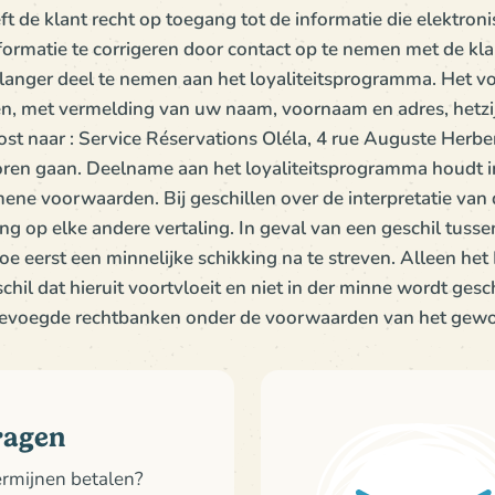
eft de klant recht op toegang tot de informatie die elektron
formatie te corrigeren door contact op te nemen met de kl
t langer deel te nemen aan het loyaliteitsprogramma. Het v
n, met vermelding van uw naam, voornaam en adres, hetzij
post naar : Service Réservations Oléla, 4 rue Auguste Herbe
loren gaan. Deelname aan het loyaliteitsprogramma houdt 
ene voorwaarden. Bij geschillen over de interpretatie v
ng op elke andere vertaling. In geval van een geschil tusse
toe eerst een minnelijke schikking na te streven. Alleen het 
chil dat hieruit voortvloeit en niet in der minne wordt gesch
evoegde rechtbanken onder de voorwaarden van het gewo
ragen
termijnen betalen?