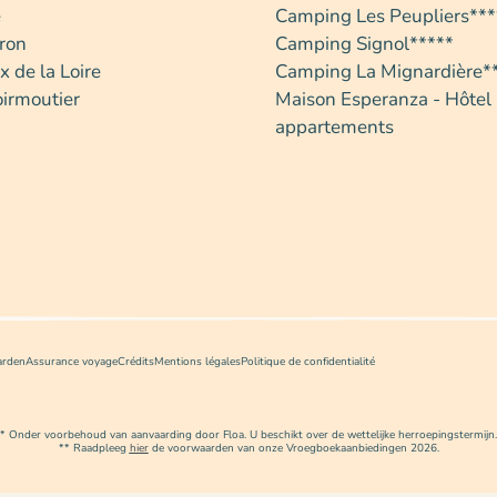
é
Camping Les Peupliers***
éron
Camping Signol*****
 de la Loire
Camping La Mignardière*
oirmoutier
Maison Esperanza - Hôtel
appartements
arden
Assurance voyage
Crédits
Mentions légales
Politique de confidentialité
* Onder voorbehoud van aanvaarding door Floa. U beschikt over de wettelijke herroepingstermijn.
** Raadpleeg
hier
de voorwaarden van onze Vroegboekaanbiedingen 2026.