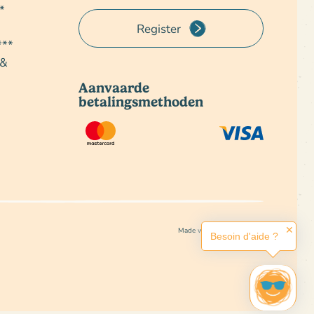
*
Register
***
 &
Aanvaarde
betalingsmethoden
✕
Made with love by Altimax
Besoin d'aide ?