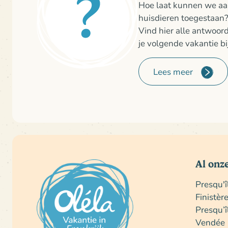
Hoe laat kunnen we a
huisdieren toegestaan
Vind hier alle antwoor
je volgende vakantie bi
Lees meer
Al onz
Presqu'
Finistèr
Presqu’î
Vendée