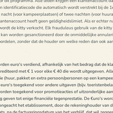
r dit programma. Alle leden krijgen een klantenaccount dat 
 identificatiecode die automatisch wordt verstrekt bij de 1
 nacht (voor kampeerplaatsen) of twee nachten (voor huur
lantenaccount heeft geen geldigheidslimiet. Als er echter
wordt de kitty verkocht. Elk frauduleus gebruik van de kitty o
an worden gesanctioneerd door de onmiddellijke annuleri
ordelen, zonder dat de houder om welke reden dan ook aa
rden euro's verdiend, afhankelijk van het bedrag dat de kl
crediteerd met € 1 voor elke € 40 die wordt uitgegeven. Al
e (huur, pakket en extra persoon/personen op een kampee
uro's toegekend voor andere uitgaven (bijv. toeristenbelas
worden toegekend voor promotieacties of uitzonderlijke a
g geven tot enige financiële tegenprestatie. De €uro's wo
ongeacht het etablissement, door de rekeninghouder van de
ats, na de factureringsdatum van het verblijf, dat wil zegg