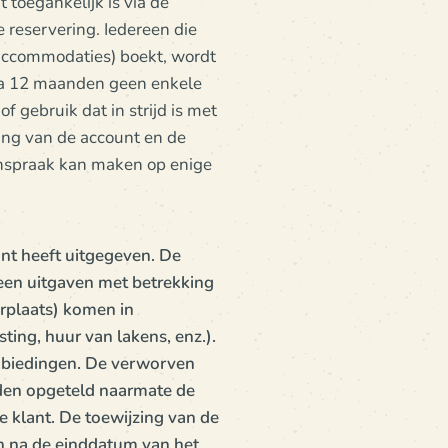
toegankelijk is via de
e reservering. Iedereen die
accommodaties) boekt, wordt
 na 12 maanden geen enkele
f gebruik dat in strijd is met
ng van de account en de
nspraak kan maken op enige
ant heeft uitgegeven. De
leen uitgaven met betrekking
rplaats) komen in
ting, huur van lakens, enz.).
anbiedingen. De verworven
rden opgeteld naarmate de
 klant. De toewijzing van de
en na de einddatum van het