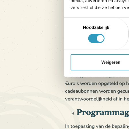
€2000 uitgegeven = € 50 
media, adverteren en analys
verstrekt of die ze hebben v
€3600 uitgegeven = € 90 
De kadokorting wordt bereken
Toestemmingsselectie
Noodzakelijk
12 maanden op de klantenrek
www.olela.fr of door te bell
keer worden uitgegeven en ka
klant vrij om zijn/haar kitty 
beschikbaarheid op het mome
Weigeren
verblijf in Maison Esperanza 
machtigt de rekeninghouder 
€uro's worden opgeteld op he
cadeaubonnen worden gecumul
verantwoordelijkheid af in he
Programmag
In toepassing van de bepalin