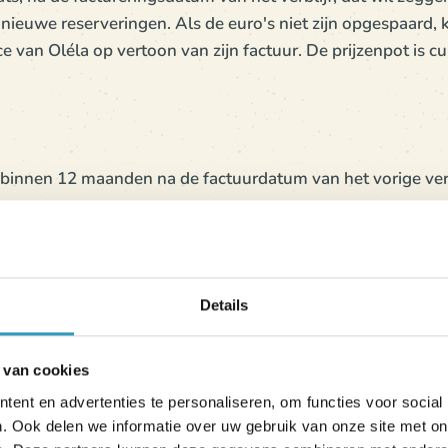
le nieuwe reserveringen. Als de euro's niet zijn opgespaard, k
ce van Oléla op vertoon van zijn factuur. De prijzenpot is 
binnen 12 maanden na de factuurdatum van het vorige ver
worden besteed aan een toekomstig verblijf op een Oléla
Details
e verblijf = 1 € in uw spaarpot voor een volgend verblijf
 uw spaarpot
 van cookies
n uw spaarpot
ent en advertenties te personaliseren, om functies voor social
n € uitgegeven = € 30 in uw winkelmandje
. Ook delen we informatie over uw gebruik van onze site met on