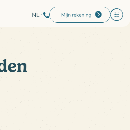
NL
Mijn rekening
den