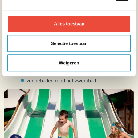
Alles toestaan
Van 13/05 tot 20/09/2026
Selectie toestaan
Verwarmd buitenzwembad
Weigeren
zwembad: 128 m²,
verwarmd kinderbad met glijbaan,
zonnebaden rond het zwembad.