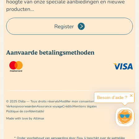
hoogte van onze speciale aanbiedingen en nieuwe
producten...
Register
Aanvaarde betalingsmethoden
✕
Besoin d'aide ?
© 2025 Oléla — Tous droits réservés
Modifier mon consentement
Verkoopvoorwaarden
Assurance voyage
Crédits
Mentions légales
Politique de confidentialité
Made with love by Altimax
* Onder voorbehoud van aanvaarding door Floa. U beschikt over de wettelijke