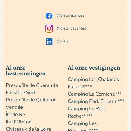
@olelavacances
@olela_vacances
@oléla
Al onze
Al onze vestigingen
bestemmingen
Camping Les Chalands
Presqu'île de Guérande
Fleuris****
Finistère Sud
Camping La Corniche***
Presqu’île de Quiberon
Camping Park Er Lann***
Vendée
Camping Le Petit
Île de Ré
Rocher****
Île d’Oléron
Camping Les
Châteaux de la Loire
Peupliers****