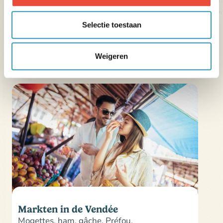
de eeuwen voor een onvergetelijke ervaring!
lev
Selectie toestaan
Weigeren
De
lokale markten
.
Markten in de Vendée
Mogettes, ham, gâche, Préfou,