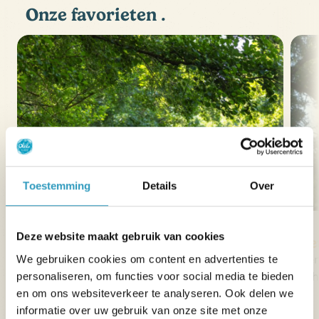
Onze favorieten
.
Toestemming
Details
Over
Deze website maakt gebruik van cookies
La Maison du Marais
He
Laat je betoveren door het Marais Poitevin en
Gen
We gebruiken cookies om content en advertenties te
zijn flora en fauna tijdens een boottocht of
in 
personaliseren, om functies voor social media te bieden
kanotocht.
en om ons websiteverkeer te analyseren. Ook delen we
informatie over uw gebruik van onze site met onze