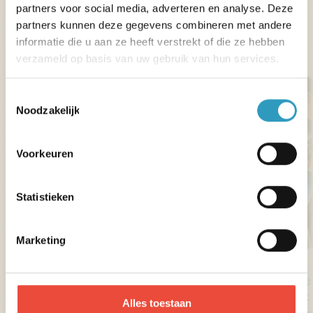
partners voor social media, adverteren en analyse. Deze
partners kunnen deze gegevens combineren met andere
informatie die u aan ze heeft verstrekt of die ze hebben
Familiebezoek
.
verzameld op basis van uw gebruik van hun services.
Toestemmingsselectie
Noodzakelijk
Voorkeuren
Statistieken
Marketing
Puy du Fou®
De
Spectaculaire bezienswaardigheden en
Dit
Alles toestaan
authentieke dorpjes nemen je mee terug door
een