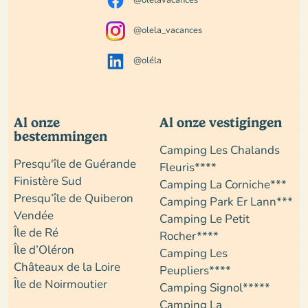
@olela_vacances
@oléla
Al onze
Al onze vestigingen
bestemmingen
Camping Les Chalands
Presqu'île de Guérande
Fleuris****
Finistère Sud
Camping La Corniche***
Presqu’île de Quiberon
Camping Park Er Lann***
Vendée
Camping Le Petit
Île de Ré
Rocher****
Île d’Oléron
Camping Les
Châteaux de la Loire
Peupliers****
Île de Noirmoutier
Camping Signol*****
Camping La