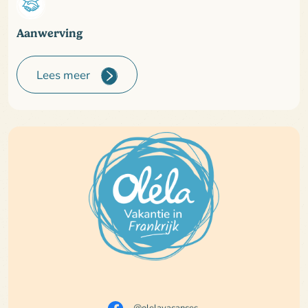
Aanwerving
Lees meer
@olelavacances