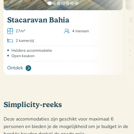
Stacaravan Bahia
S
27m²
4 mensen
2 kamer(s)
Heldere accommodatie
Open keuken
Ontdek
O
Simplicity-reeks
Deze accommodaties zijn geschikt voor maximaal 6
personen en bieden je de mogelijkheid om je budget in de
hand te houden dankzij de goede prijs-