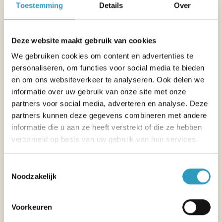
Toestemming
Details
Over
Deze website maakt gebruik van cookies
We gebruiken cookies om content en advertenties te
personaliseren, om functies voor social media te bieden
en om ons websiteverkeer te analyseren. Ook delen we
informatie over uw gebruik van onze site met onze
partners voor social media, adverteren en analyse. Deze
Stacaravan Génération met
partners kunnen deze gegevens combineren met andere
airconditioning
informatie die u aan ze heeft verstrekt of die ze hebben
verzameld op basis van uw gebruik van hun services.
42m²
8 mensen
4 kamer(s)
Toestemmingsselectie
Noodzakelijk
Recente accommodatie
2 doucheruimtes en 2 aparte toiletten
Voorkeuren
Ontdek