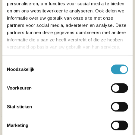
personaliseren, om functies voor social media te bieden
en om ons websiteverkeer te analyseren. Ook delen we
informatie over uw gebruik van onze site met onze
partners voor social media, adverteren en analyse. Deze
partners kunnen deze gegevens combineren met andere
informatie die u aan ze heeft verstrekt of die ze hebben
verzameld op basis van uw gebruik van hun services.
Gratis vermaak
Overdag
Toestemmingsselectie
Noodzakelijk
Sportactiviteiten (Zumba®, step, fitness, voetbal,
basketbal, volleybal, jeu de boules, tafeltennis,
Voorkeuren
kennismaking met verschillende dansen...),
zwembadspelletjes, gekke familie-uitdagingen,
Statistieken
aperitiefspelletjes...
Frequentie:
Marketing
4d/7 buiten schoolvakanties
Weekends feestdagen: elke dag