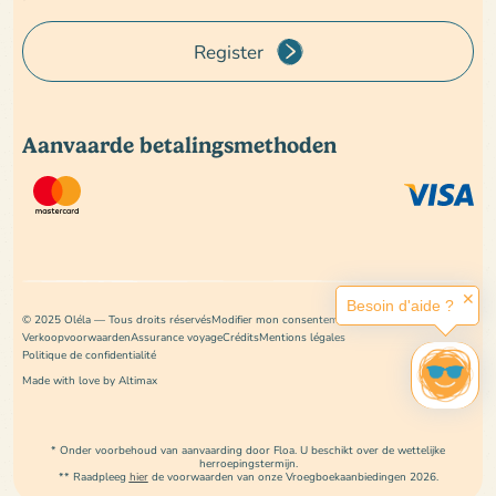
Register
Aanvaarde betalingsmethoden
✕
Besoin d'aide ?
© 2025 Oléla — Tous droits réservés
Modifier mon consentement
Verkoopvoorwaarden
Assurance voyage
Crédits
Mentions légales
Politique de confidentialité
Made with love by Altimax
* Onder voorbehoud van aanvaarding door Floa. U beschikt over de wettelijke
Boek uw vakantie
herroepingstermijn.
** Raadpleeg
hier
de voorwaarden van onze Vroegboekaanbiedingen 2026.