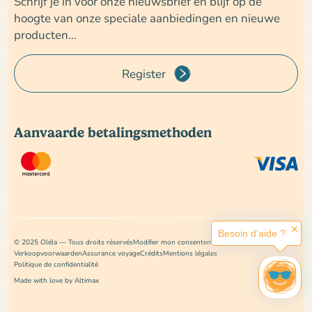
Schrijf je in voor onze nieuwsbrief en blijf op de
hoogte van onze speciale aanbiedingen en nieuwe
producten...
Register
Aanvaarde betalingsmethoden
✕
Besoin d'aide ?
© 2025 Oléla — Tous droits réservés
Modifier mon consentement
Verkoopvoorwaarden
Assurance voyage
Crédits
Mentions légales
Politique de confidentialité
Made with love by Altimax