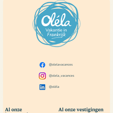
@olelavacances
@olela_vacances
@oléla
Al onze
Al onze vestigingen