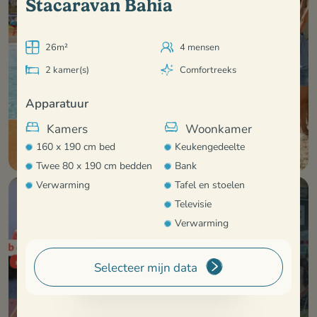
Stacaravan Bahia
26m²
4 mensen
2 kamer(s)
Comfortreeks
Apparatuur
Kamers
Woonkamer
160 x 190 cm bed
Keukengedeelte
Twee 80 x 190 cm bedden
Bank
Verwarming
Tafel en stoelen
Televisie
Verwarming
Keuken
Doucheruimte
Selecteer mijn data
Boek uw vakantie
Bekijk alles
Kookplaat
Douche, wastafel
Koelkast
Föhn