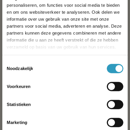
personaliseren, om functies voor social media te bieden
en om ons websiteverkeer te analyseren. Ook delen we
informatie over uw gebruik van onze site met onze
partners voor social media, adverteren en analyse. Deze
partners kunnen deze gegevens combineren met andere
informatie die u aan ze heeft verstrekt of die ze hebben
verzameld op basis van uw gebruik van hun services.
Stacaravan Vénus
S
18m²
2/3 mensen
Toestemmingsselectie
Noodzakelijk
1 kamer(s)
Heldere accommodatie
Vakantie benodigdheden
Voorkeuren
Ontdek
O
Statistieken
Simplicity-reeks
Marketing