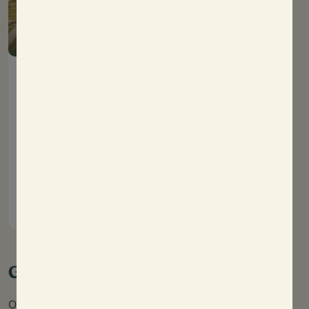
Stacaravan Trio met
airconditioning
33m²
6 mensen
3 kamer(s)
Nieuw voor 2026
Linnen inbegrepen
Ontdek
Grote capaciteit
Oléla biedt moderne en ruime accommodaties om