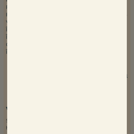
Fleuris****
Finistère Sud
Camping La Corniche***
Presqu’île de Quiberon
Camping Park Er Lann***
Vendée
Camping Le Petit
Île de Ré
Rocher****
Île d’Oléron
Camping Les
Châteaux de la Loire
Peupliers****
Île de Noirmoutier
Camping Signol*****
Camping La
Mignardière****
Maison Esperanza - Hôtel
& appartements
Wees de eerste die het weet!
Schrijf je in voor onze nieuwsbrief en blijf op de
hoogte van onze speciale aanbiedingen en nieuwe