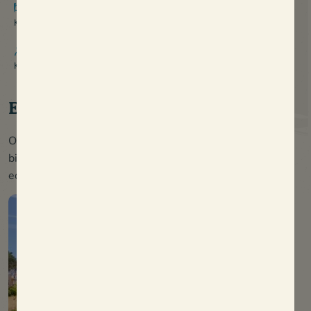
Aantal kamers
verblijf)
Kies het aantal kamers
Voor het boeken van deze accommodatie geldt mogelijk een
minimum aantal nachten, afhankelijk van de periode
Capaciteit
Niet-contractuele visuals
Kies de capaciteit
Standaard inventaris
Evolutie assortiment
Oléla biedt nieuwe, ruime accommodatie, ontworpen om
binnen en buiten optimaal te benutten. Ons doel: je een
echt plezierige, stressvrije vakantie bezorgen.