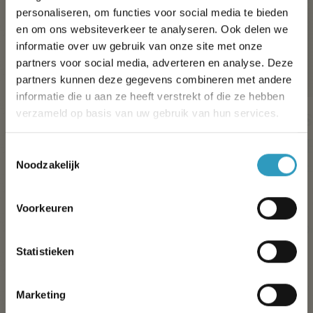
personaliseren, om functies voor social media te bieden
en om ons websiteverkeer te analyseren. Ook delen we
informatie over uw gebruik van onze site met onze
partners voor social media, adverteren en analyse. Deze
partners kunnen deze gegevens combineren met andere
informatie die u aan ze heeft verstrekt of die ze hebben
verzameld op basis van uw gebruik van hun services.
Stacaravan Vénus
S
18m²
2/3 mensen
Toestemmingsselectie
Noodzakelijk
1 kamer(s)
Heldere accommodatie
Vakantie benodigdheden
Voorkeuren
Ontdek
O
Statistieken
Simplicity-reeks
Marketing