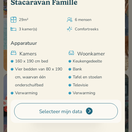
Stacaravan Famille
29m²
6 mensen
3 kamer(s)
Comfortreeks
Apparatuur
Kamers
Woonkamer
160 x 190 cm bed
Keukengedeelte
Vier bedden van 80 x 190
Bank
cm, waarvan één
Tafel en stoelen
onderschuifbed
Televisie
Verwarming
Verwarming
.
Selecteer mijn data
Boek uw vakantie
Keuken
Doucheruimte
Bekijk alles
Kookplaat
Douche, wastafel
Koelkast met vriesvak
Föhn