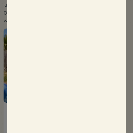
stammen te verwelkomen.
Onze doelstelling: van uw groepsvakantie een moment
van plezier, ontspanning en gezelligheid maken.
Stacaravan Generation
38m²
8 mensen
4 kamer(s)