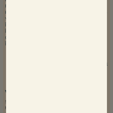
Fleuris****
Finistère Sud
Camping La Corniche***
Presqu’île de Quiberon
Camping Park Er Lann***
Vendée
Camping Le Petit
Île de Ré
Rocher****
Île d’Oléron
Camping Les
Châteaux de la Loire
Peupliers****
Île de Noirmoutier
Camping Signol*****
Camping La
Mignardière****
Maison Esperanza - Hôtel
& appartements
Wees de eerste die het weet!
Schrijf je in voor onze nieuwsbrief en blijf op de
hoogte van onze speciale aanbiedingen en nieuwe