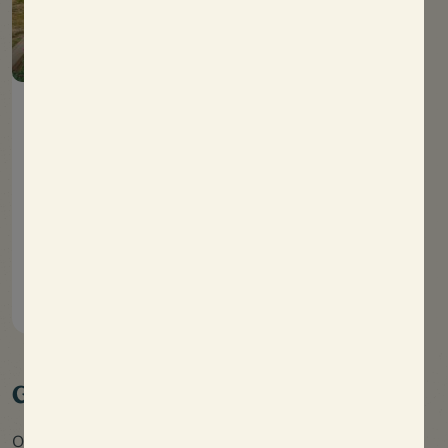
Stacaravan Trio met
airconditioning
33m²
6 mensen
3 kamer(s)
Nieuw voor 2026
Linnen inbegrepen
Ontdek
Grote capaciteit
Oléla biedt moderne en ruime accommodaties om