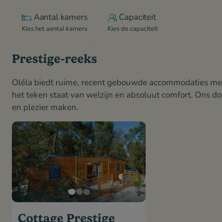
Aantal kamers
Capaciteit
Kies het aantal kamers
Kies de capaciteit
Prestige-reeks
Oléla biedt ruime, recent gebouwde accommodaties me
het teken staat van welzijn en absoluut comfort. Ons 
en plezier maken.
Cottage Prestige