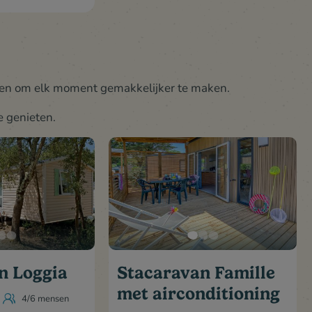
reserveren tijdens uw verblijf)
Voor het boeken van deze accommod
de periode
Standaard inventaris
pen om elk moment gemakkelijker te maken.
e genieten.
n Loggia
Stacaravan Famille
met airconditioning
4/6 mensen