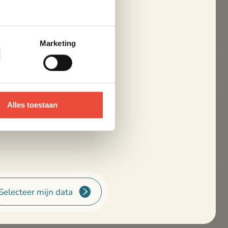
Douche, wastafel
Afzonderlijke WC
Marketing
oker
Alles toestaan
.00 uur
Selecteer mijn data
7 en vanaf 29/08/2026
(afhankelijk van beschikbaarheid, te