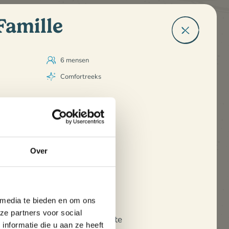
Famille
6 mensen
Comfortreeks
Woonkamer
Keukengedeelte
Bank
Over
Tafel en stoelen
Televisie
Verwarming
 media te bieden en om ons
ze partners voor social
Doucheruimte
nformatie die u aan ze heeft