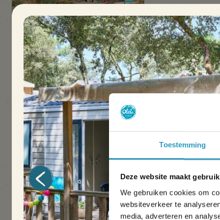
Stacaravan Otello
met airconditioning
40m²
6 mensen
3 kamer(s)
Recente accommodatie
2 badkamers met XXL douche
Toestemming
Ontdek
Deze website maakt gebruik
We gebruiken cookies om cont
Grote capaciteit
websiteverkeer te analyseren
media, adverteren en analys
Oléla biedt moderne en ruime accommodaties om sta